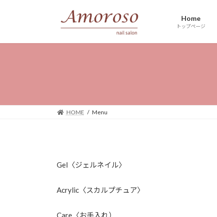
コ
ナ
ン
ビ
Home
トップページ
テ
ゲ
ン
ー
ツ
シ
へ
ョ
ス
ン
キ
に
ッ
移
プ
動
HOME
Menu
Gel〈ジェルネイル〉
Acrylic〈スカルプチュア〉
Care〈お手入れ）