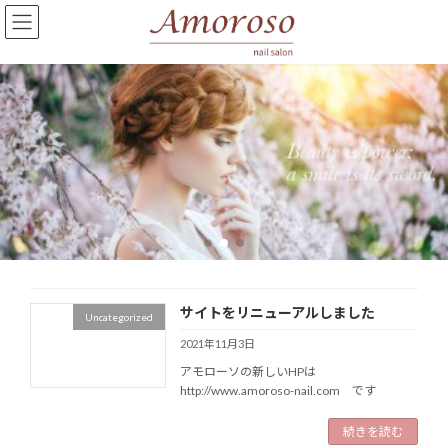
コ
ナ
ン
ビ
テ
ゲ
ン
ー
ツ
シ
へ
ョ
ス
ン
キ
に
ッ
移
プ
動
サイトをリニューアルしました
Uncategorized
2021年11月3日
アモローソの新しいHPは
http://www.amoroso-nail.com です
続きを読む