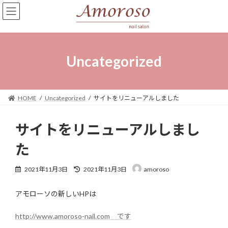
コ
ナ
ン
ビ
テ
ゲ
ン
ー
ツ
シ
へ
ョ
Uncategorized
ス
ン
キ
に
ッ
移
プ
動
HOME
Uncategorized
サイトをリニューアルしました
サイトをリニューアルしまし
た
最
2021年11月3日
2021年11月3日
amoroso
終
更
アモローソの新しいHPは
新
日
時
http://www.amoroso-nail.com です
: