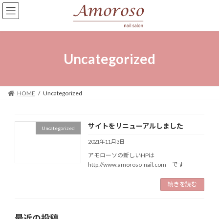
コ
ナ
ン
ビ
テ
ゲ
ン
ー
ツ
シ
へ
ョ
Uncategorized
ス
ン
キ
に
ッ
移
プ
動
HOME
Uncategorized
サイトをリニューアルしました
Uncategorized
2021年11月3日
アモローソの新しいHPは
http://www.amoroso-nail.com です
続きを読む
最近の投稿